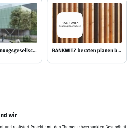
TTSP HWP Planungsgesellschaft mbH
BANKWITZ beraten planen bauen GmbH
ind wir
nt und realisiert Projekte mit den Themenschwerpunkten Gesundheit, S