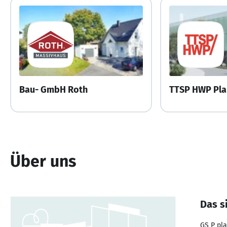
Bau- GmbH Roth
Über uns
Das s
GS P pla