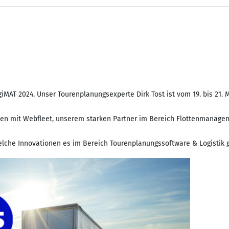
giMAT 2024. Unser Tourenplanungsexperte Dirk Tost ist vom 19. bis 21. Mä
mmen mit Webfleet, unserem starken Partner im Bereich Flottenmanage
lche Innovationen es im Bereich Tourenplanungssoftware & Logistik gi