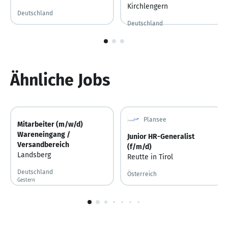
Kirchlengern
Deutschland
Deutschland
1
von
3
Ähnliche Jobs
Plansee
Mitarbeiter (m/w/d)
Wareneingang /
Junior HR-Generalist
Versandbereich
(f/m/d)
Landsberg
Reutte in Tirol
Deutschland
Österreich
Gestern
Gestern veröffentlicht
1
von
10