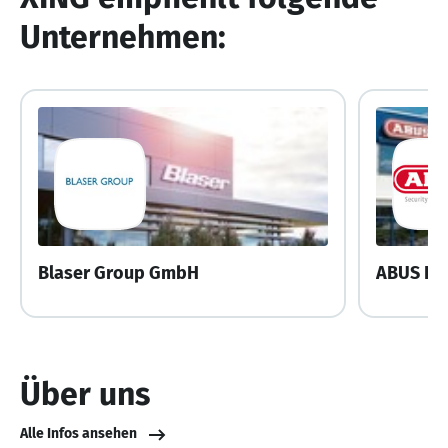
Unternehmen:
Blaser Group GmbH
ABUS Pf
Über uns
Alle Infos ansehen