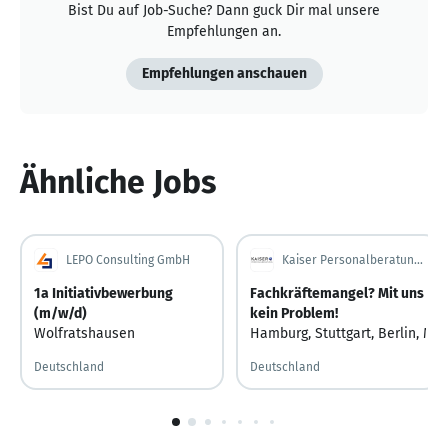
Bist Du auf Job-Suche? Dann guck Dir mal unsere
Empfehlungen an.
Empfehlungen anschauen
Ähnliche Jobs
LEPO Consulting GmbH
Kaiser Personalberatung GmbH
1a Initiativbewerbung
Fachkräftemangel? Mit uns
(m/w/d)
kein Problem!
Wolfratshausen
Hamburg
,
Stuttgart
,
Berlin
,
Mün
Deutschland
Deutschland
1