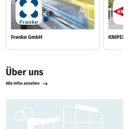
Franke GmbH
KNIPEX-W
Über uns
Alle Infos ansehen