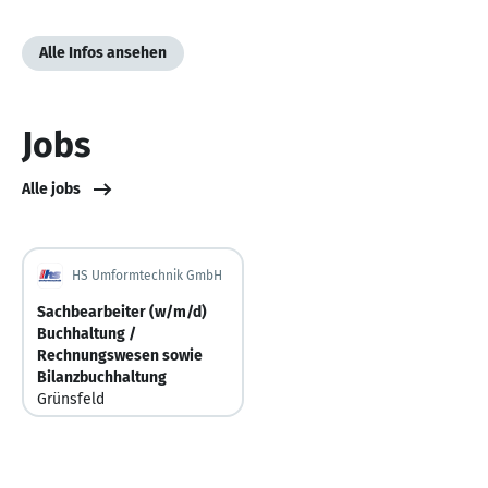
Alle Infos ansehen
Jobs
Alle jobs
HS Umformtechnik GmbH
Sachbearbeiter (w/m/d)
Buchhaltung /
Rechnungswesen sowie
Bilanzbuchhaltung
Grünsfeld
Deutschland
Vor 6 Tagen
Vor 6 Tagen veröffentlicht