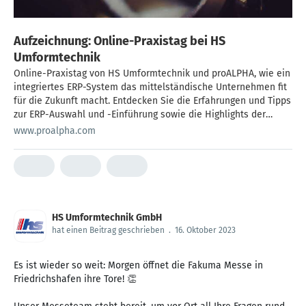
Aufzeichnung: Online-Praxistag bei HS
Umformtechnik
Online-Praxistag von HS Umformtechnik und proALPHA, wie ein
integriertes ERP-System das mittelständische Unternehmen fit
für die Zukunft macht. Entdecken Sie die Erfahrungen und Tipps
zur ERP-Auswahl und -Einführung sowie die Highlights der
proALPHA ERP-Lösung für Ihre Branche. Registrieren Sie sich
www.proalpha.com
jetzt!
HS Umformtechnik GmbH
hat einen Beitrag geschrieben
.
16. Oktober 2023
Es ist wieder so weit: Morgen öffnet die Fakuma Messe in
Friedrichshafen ihre Tore! 👏