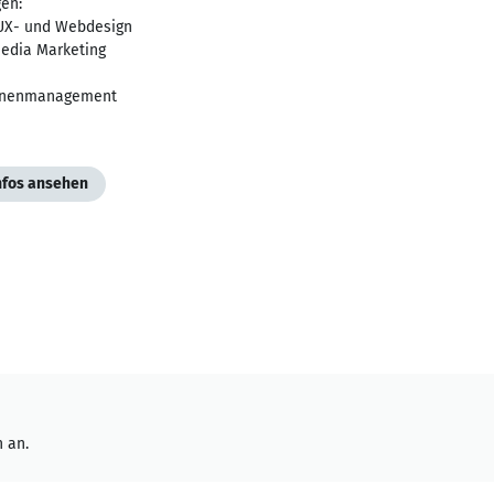
gen:
, UX- und Webdesign
Media Marketing
nenmanagement
Infos ansehen
 an.