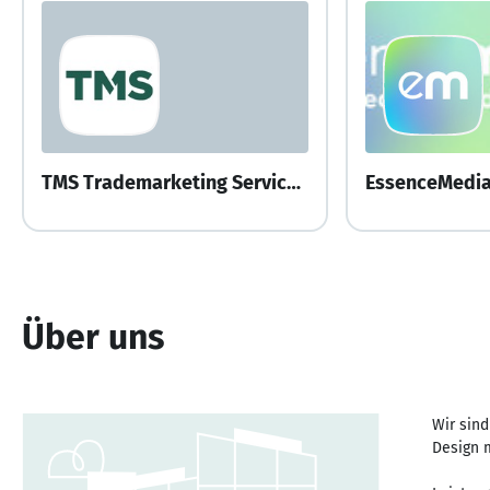
TMS Trademarketing Service GmbH
EssenceMedi
Über uns
Wir sin
Design m