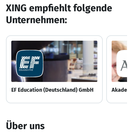
XING empfiehlt folgende
Unternehmen:
EF Education (Deutschland) GmbH
Akademi
Über uns