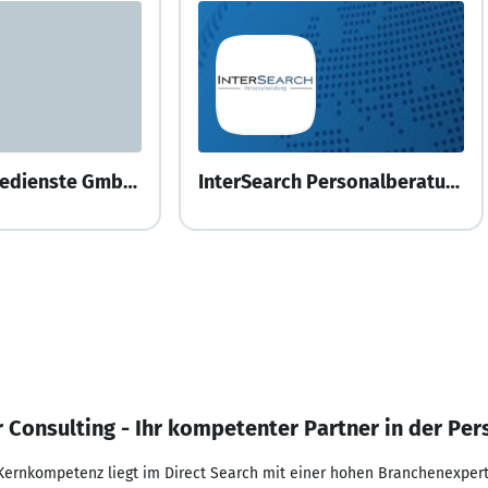
H.B.S. Industriedienste GmbH + Co. KG
InterSearch Personalberatung GmbH & Co. KG
r Consulting - Ihr kompetenter Partner in der Pe
ernkompetenz liegt im Direct Search mit einer hohen Branchenexpertis