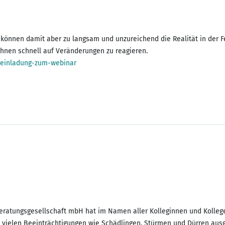
, können damit aber zu langsam und unzureichend die Realität in der
 Ihnen schnell auf Veränderungen zu reagieren.
/einladung-zum-webinar
eratungsgesellschaft mbH hat im Namen aller Kolleginnen und Kolleg
n vielen Beeinträchtigungen wie Schädlingen, Stürmen und Dürren aus