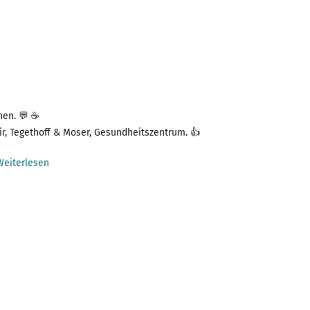
nen. 💬 ☕
r, Tegethoff & Moser, Gesundheitszentrum. 👍
Weiterlesen