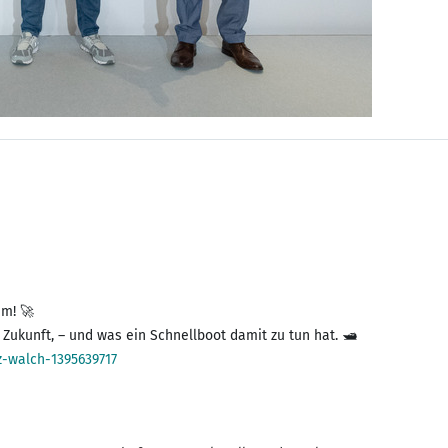
um! 🚀
-walch-1395639717