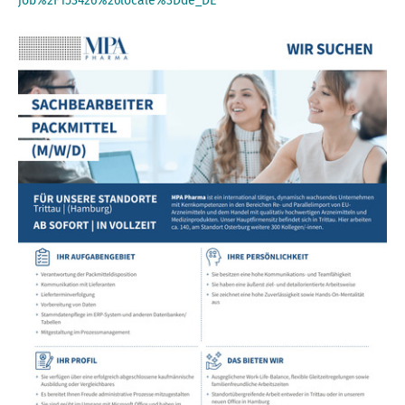
job%2F153426%26locale%3Dde_DE