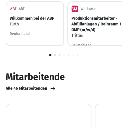
ABF
Workwise
Willkommen bei der ABF
Produktionsmitarbeiter -
Fürth
Abfüllanlagen / Reinraum /
GMP (m/w/d)
Deutschland
Trittau
Deutschland
Gestern
Gestern veröffentlicht
1
von
10
Mitarbeitende
Alle 46 Mitarbeitenden