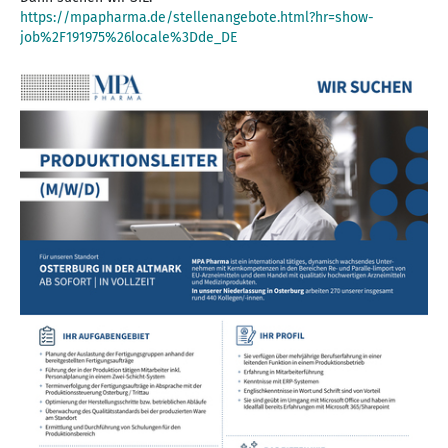
https://mpapharma.de/stellenangebote.html?hr=show-
job%2F191975%26locale%3Dde_DE