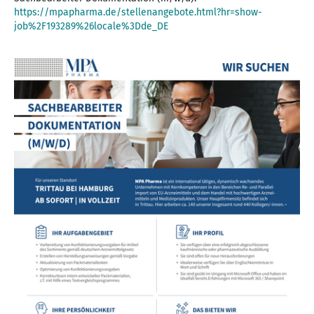
https://mpapharma.de/stellenangebote.html?hr=show-
job%2F193289%26locale%3Dde_DE