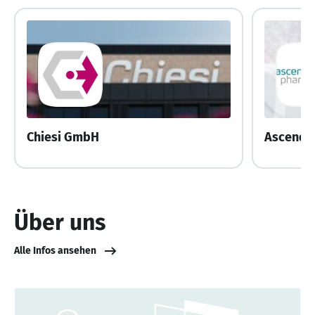
Chiesi GmbH
Ascendi
Über uns
Alle Infos ansehen