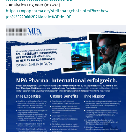
https://mpapharma.de/stellenangebote.html?hr=show-
job%2F220664%26locale%3Dde_DE