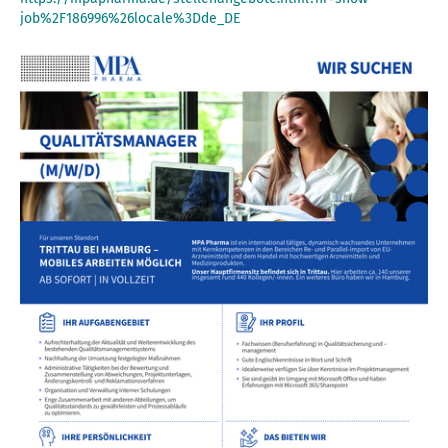
job%2F186996%26locale%3Dde_DE