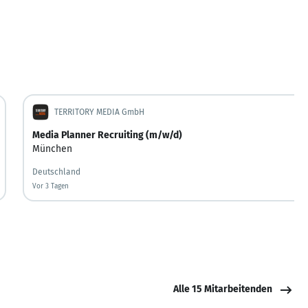
TERRITORY MEDIA GmbH
Media Planner Recruiting (m/w/d)
München
Deutschland
Vor 3 Tagen
Vor 3 Tagen veröffentlicht
Alle 15 Mitarbeitenden