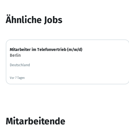
Ähnliche Jobs
Mitarbeiter im Telefonvertrieb (m/w/d)
Berlin
Deutschland
Vor 7 Tagen
Vor 7 Tagen veröffentlicht
Mitarbeitende