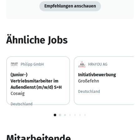
Empfehlungen anschauen
Ähnliche Jobs
Philipp GmbH
HR4YOU AG
(Junior-)
Initiativbewerbung
Vertriebsmitarbeiter im
Großefehn
Außendienst (m/w/d) S+H
Deutschland
Coswig
Deutschland
Gestern
Gestern veröffentlicht
1
von
10
Mitarbeitende