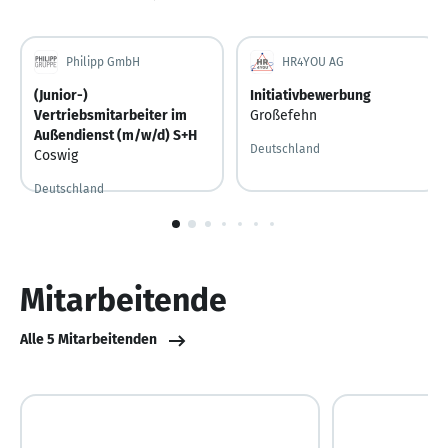
Philipp GmbH
HR4YOU AG
(Junior-)
Initiativbewerbung
Vertriebsmitarbeiter im
Großefehn
Außendienst (m/w/d) S+H
Deutschland
Coswig
Deutschland
Vor 3 Tagen
Vor 3 Tagen veröffentlicht
1
von
10
Mitarbeitende
Alle 5 Mitarbeitenden