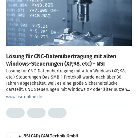
Lösung für CNC-Datenübertragung mit alten
Windows-Steuerungen (XP,98, etc) - NSI
Lösung für CNC-Datenübertragung mit alten Windows (XP, 98,
etc.) Steuerungen Das SMB 1 Protokoll wurde nach über 30
Jahren abgeschaltet, weil es eine große Sicherheitslücke
darstellt. CNC Steuerungen mit Windows XP oder älter nutzen
das SMB1 Protokoll zum Anschluss in ein Windows Netzwerk.
www.nsi-online.de
Mit Windows Server 2016 R3 und neuer ist das Protokoll
deaktiviert. Im […]
NSI CAD/CAM Technik GmbH