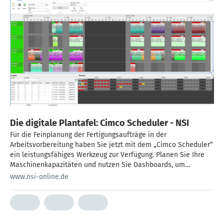
Die digitale Plantafel: Cimco Scheduler - NSI
Für die Feinplanung der Fertigungsaufträge in der
Arbeitsvorbereitung haben Sie jetzt mit dem „Cimco Scheduler“
ein leistungsfähiges Werkzeug zur Verfügung. Planen Sie Ihre
Maschinenkapazitäten und nutzen Sie Dashboards, um
Informationen über Ihre Produktion transparent zu machen. Mit
www.nsi-online.de
der Übernahme der Fertigungsaufträge aus Ihrem ERP-System
ist eine gute Integration des „Cimco Schedulers“ in Ihre IT-
Umgebung gewährleistet. […]