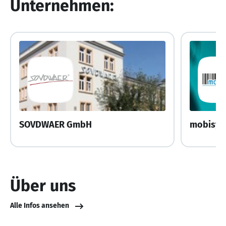
Unternehmen:
SOVDWAER GmbH
mobisy
Über uns
Alle Infos ansehen