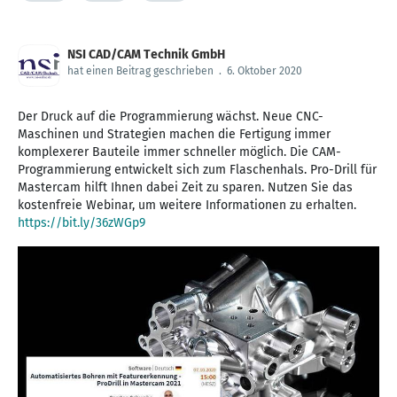
https://www.mastercam.de/mastercam-2021/testversion/ •
Alle Mastercam-Vertriebspartner in Deutschland:
https://www.mastercam.de/vertriebspartner/ ► FOLLOW US •
NSI CAD/CAM Technik GmbH
Facebook: https://www.facebook.com/mastercam.de/ •
hat einen Beitrag geschrieben
.
6. Oktober 2020
LinkedIn: https://www.linkedin.com/company/mastercam-
deutschland/ • Instagram:
https://www.instagram.com/mastercam_deutschland/
Der Druck auf die Programmierung wächst. Neue CNC-
Maschinen und Strategien machen die Fertigung immer
komplexerer Bauteile immer schneller möglich. Die CAM-
Programmierung entwickelt sich zum Flaschenhals. Pro-Drill für
Mastercam hilft Ihnen dabei Zeit zu sparen. Nutzen Sie das
kostenfreie Webinar, um weitere Informationen zu erhalten.
https://bit.ly/36zWGp9