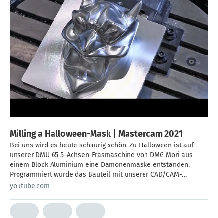
Milling a Halloween-Mask | Mastercam 2021
Bei uns wird es heute schaurig schön. Zu Halloween ist auf
unserer DMU 65 5-Achsen-Fräsmaschine von DMG Mori aus
einem Block Aluminium eine Dämonenmaske entstanden.
Programmiert wurde das Bauteil mit unserer CAD/CAM-
Software Mastercam 2021. ► WEITERE INFOS • Weitere
youtube.com
Informationen zu Mastercam 2021:
https://www.mastercam.de/mastercam-2021/ueberblick/ • Eine
kostenlose Testversion finden Sie hier: