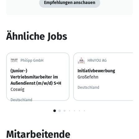
Empfehlungen anschauen
Ähnliche Jobs
Philipp GmbH
HR4YOU AG
(Junior-)
Initiativbewerbung
Vertriebsmitarbeiter im
Großefehn
Außendienst (m/w/d) S+H
Deutschland
Coswig
Deutschland
Vor 2 Tagen
Vor 2 Tagen veröffentlicht
1
von
10
Mitarbeitende