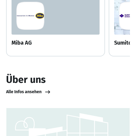
Miba AG
Sumitomo
Über uns
Alle Infos ansehen