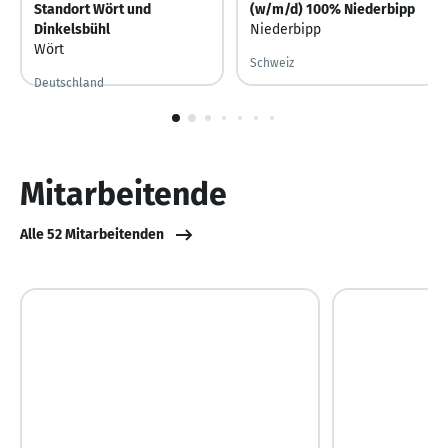
Standort Wört und
(w/m/d) 100% Niederbipp
Dinkelsbühl
Niederbipp
Wört
Schweiz
Deutschland
Vor 4 Tagen
Vor 4 Tagen veröffentlicht
1
von
10
Mitarbeitende
Alle 52 Mitarbeitenden