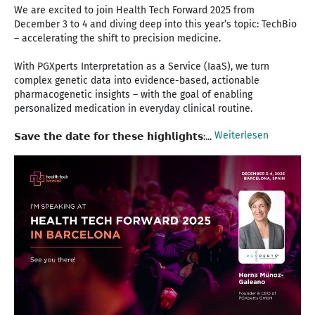
We are excited to join Health Tech Forward 2025 from
December 3 to 4 and diving deep into this year’s topic: TechBio
– accelerating the shift to precision medicine.
With PGXperts Interpretation as a Service (IaaS), we turn
complex genetic data into evidence-based, actionable
pharmacogenetic insights – with the goal of enabling
personalized medication in everyday clinical routine.
Weiterlesen
𝗦𝗮𝘃𝗲 𝘁𝗵𝗲 𝗱𝗮𝘁𝗲 𝗳𝗼𝗿 𝘁𝗵𝗲𝘀𝗲 𝗵𝗶𝗴𝗵𝗹𝗶𝗴𝗵𝘁𝘀:...