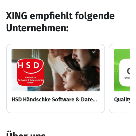
XING empfiehlt folgende
Unternehmen:
HSD Händschke Software & Datentechnik GmbH
Quality