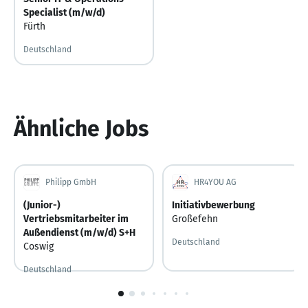
Specialist (m/w/d)
Fürth
Deutschland
Ähnliche Jobs
Philipp GmbH
HR4YOU AG
(Junior-)
Initiativbewerbung
Vertriebsmitarbeiter im
Großefehn
Außendienst (m/w/d) S+H
Deutschland
Coswig
Deutschland
Gestern
Gestern veröffentlicht
1