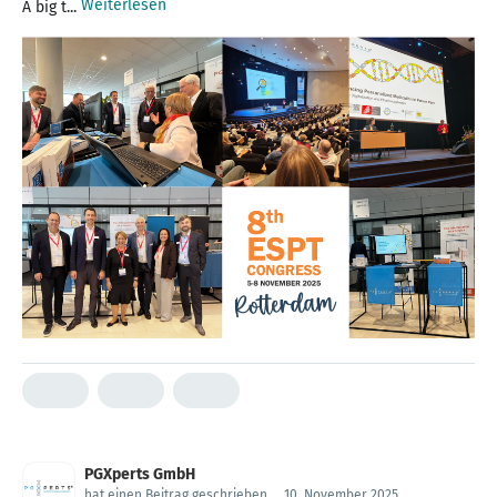
Weiterlesen
A big t...
PGXperts GmbH
hat einen Beitrag geschrieben
.
10. November 2025