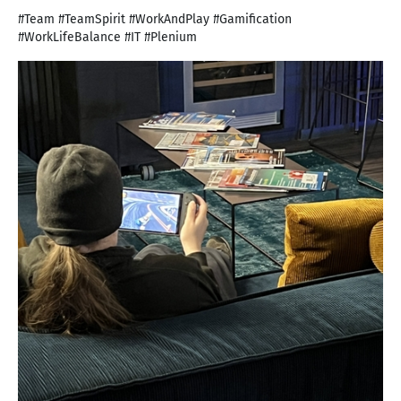
#Team #TeamSpirit #WorkAndPlay #Gamification
#WorkLifeBalance #IT #Plenium