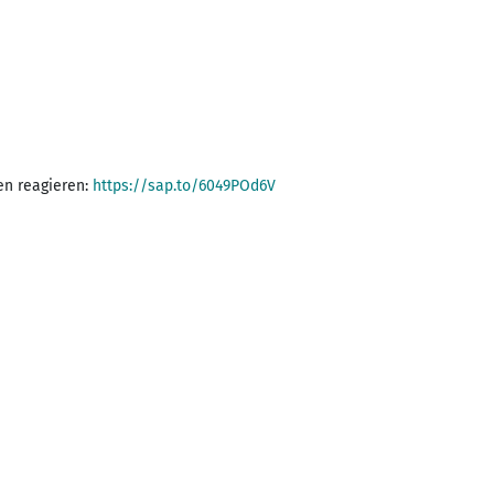
en reagieren:
https://sap.to/6049POd6V