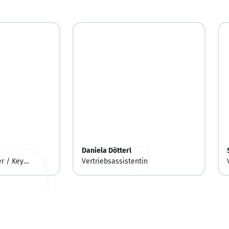
Daniela Dötterl
r / Key
Vertriebsassistentin