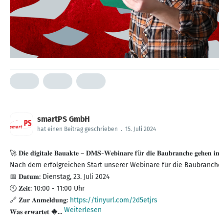
smartPS GmbH
hat einen Beitrag geschrieben
.
15. Juli 2024
🚀 𝐃𝐢𝐞 𝐝𝐢𝐠𝐢𝐭𝐚𝐥𝐞 𝐁𝐚𝐮𝐚𝐤𝐭𝐞 – 𝐃𝐌𝐒-𝐖𝐞𝐛𝐢𝐧𝐚𝐫𝐞 𝐟ü𝐫 𝐝𝐢𝐞 𝐁𝐚𝐮𝐛𝐫𝐚𝐧𝐜𝐡𝐞 𝐠𝐞𝐡𝐞𝐧 𝐢
Nach dem erfolgreichen Start unserer Webinare für die Baubranche 
📅 𝐃𝐚𝐭𝐮𝐦: Dienstag, 23. Juli 2024
🕙 𝐙𝐞𝐢𝐭: 10:00 - 11:00 Uhr
🔗 𝐙𝐮𝐫 𝐀𝐧𝐦𝐞𝐥𝐝𝐮𝐧𝐠:
https://tinyurl.com/2d5etjrs
Weiterlesen
𝐖𝐚𝐬 𝐞𝐫𝐰𝐚𝐫𝐭𝐞𝐭 �...