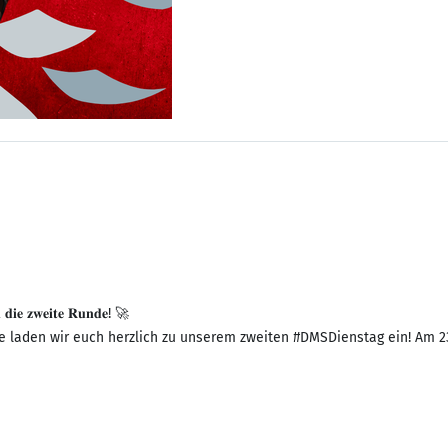
 𝐝𝐢𝐞 𝐳𝐰𝐞𝐢𝐭𝐞 𝐑𝐮𝐧𝐝𝐞! 🚀
laden wir euch herzlich zu unserem zweiten #DMSDienstag ein! Am 23. 