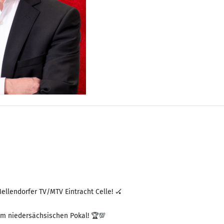
ellendorfer TV/MTV Eintracht Celle! 🏑
im niedersächsischen Pokal! 🏆💯