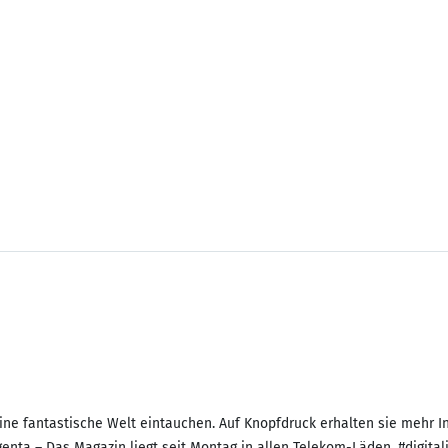
ine fantastische Welt eintauchen. Auf Knopfdruck erhalten sie mehr I
nta – Das Magazin liegt seit Montag in allen Telekom-Läden. #digital