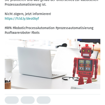
Prozessautomatisierung ist.
https://fcld.ly/deo0byf
#RPA #RoboticProcessAutomation #prozessautomatisierung
#softwareroboter #bots