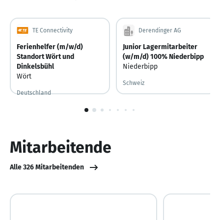
TE Connectivity
Derendinger AG
Ferienhelfer (m/w/d)
Junior Lagermitarbeiter
Standort Wört und
(w/m/d) 100% Niederbipp
Dinkelsbühl
Niederbipp
Wört
Schweiz
Deutschland
Vor 5 Tagen
Vor 5 Tagen veröffentlicht
1
von
10
Mitarbeitende
Alle 326 Mitarbeitenden