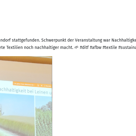
dorf stattgefunden. Schwerpunkt der Veranstaltung war Nachhaltigkeit
e Textilien noch nachhaltiger macht. 🌱 #ditf #afbw #textile #sustaina