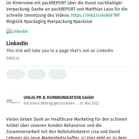
im #interview mit packREPORT über die Kunst nachhaltiger
Verpackung. Danke an packREPORT und Matthias Laux für die
schnelle Umsetzung des Videos:
https://lnkd.in/evkbF7Mf
#logistik #packaging #verpackung #packsize
LinkedIn
This link will take you to a page that’s not on LinkedIn
lnkd.in
UHLIG PR & KOMMUNIKATION GmbH
hat einen Beitrag geschrieben
.
31. Mai 2022
Vielen lieben Dank an Healthcare Marketing für den schönen
Artikel über unseren Kunden Rehasense und die
Zusammenarbeit mit den Rollstuhlskatern Lisa und David
Lebuser als neue Markenbotschafter ☺️! Hier geht es zu dem