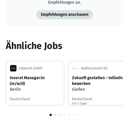
Empfehlungen an.
Empfehlungen anschauen
Ähnliche Jobs
Jobwork GmbH
AlphaConsult KG
Inserat Manager:in
Zukunft gestalten – Initiativ
(m/w/d)
bewerben
Berlin
Gießen
Deutschland
Deutschland
Vor 5 Tagen
Vor 5 Tagen veröffentlicht
1
von
10