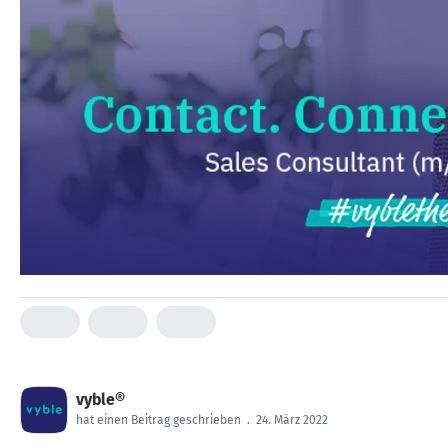
vyble®
hat einen Beitrag geschrieben
.
24. März 2022