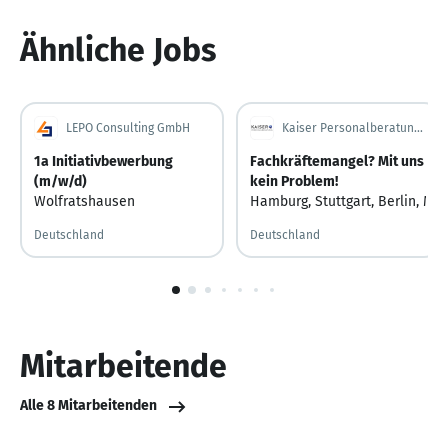
Ähnliche Jobs
LEPO Consulting GmbH
Kaiser Personalberatung GmbH
1a Initiativbewerbung
Fachkräftemangel? Mit uns
(m/w/d)
kein Problem!
Wolfratshausen
Hamburg
,
Stuttgart
,
Berlin
,
Mün
Deutschland
Deutschland
1
von
10
Mitarbeitende
Alle 8 Mitarbeitenden