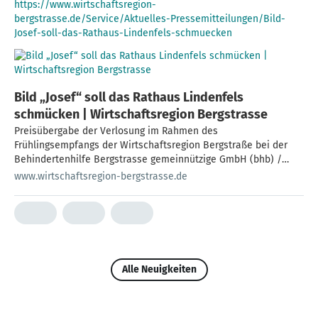
https://www.wirtschaftsregion-
bergstrasse.de/Service/Aktuelles-Pressemitteilungen/Bild-
Josef-soll-das-Rathaus-Lindenfels-schmuecken
Bild „Josef“ soll das Rathaus Lindenfels
schmücken | Wirtschaftsregion Bergstrasse
Preisübergabe der Verlosung im Rahmen des
Frühlingsempfangs der Wirtschaftsregion Bergstraße bei der
Behindertenhilfe Bergstrasse gemeinnützige GmbH (bhb) /
Gewinner des Gemäldes „Josef“ stellt Preis der Stadt
www.wirtschaftsregion-bergstrasse.de
Lindenfels zur Verfügung
Alle Neuigkeiten