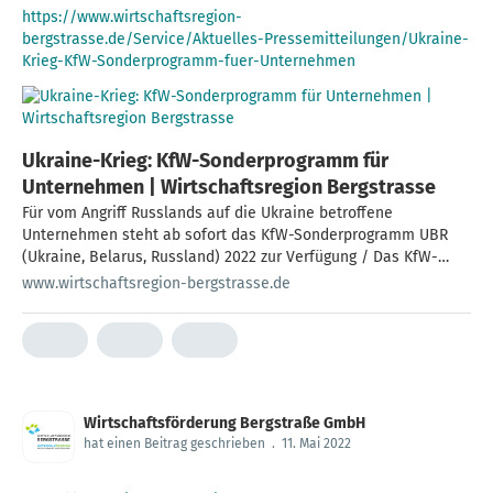
https://www.wirtschaftsregion-
bergstrasse.de/Service/Aktuelles-Pressemitteilungen/Ukraine-
Krieg-KfW-Sonderprogramm-fuer-Unternehmen
Ukraine-Krieg: KfW-Sonderprogramm für
Unternehmen | Wirtschaftsregion Bergstrasse
Für vom Angriff Russlands auf die Ukraine betroffene
Unternehmen steht ab sofort das KfW-Sonder­programm UBR
(Ukraine, Belarus, Russland) 2022 zur Verfügung / Das KfW-
Sonder­programm UBR 2022 ist bis zum 31.12.2022 befristet
www.wirtschaftsregion-bergstrasse.de
Wirtschaftsförderung Bergstraße GmbH
hat einen Beitrag geschrieben
.
11. Mai 2022