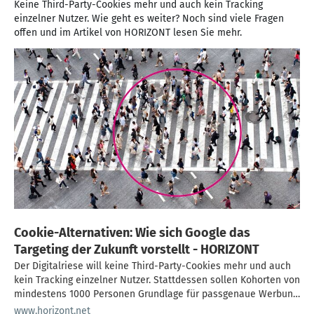
Keine Third-Party-Cookies mehr und auch kein Tracking
einzelner Nutzer. Wie geht es weiter? Noch sind viele Fragen
offen und im Artikel von HORIZONT lesen Sie mehr.
Cookie-Alternativen: Wie sich Google das
Targeting der Zukunft vorstellt - HORIZONT
Der Digitalriese will keine Third-Party-Cookies mehr und auch
kein Tracking einzelner Nutzer. Stattdessen sollen Kohorten von
mindestens 1000 Personen Grundlage für passgenaue Werbung
sein. Kann das eine interessante Alternative sein? Noch sind
www.horizont.net