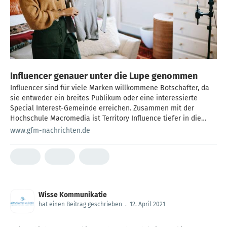
Influencer genauer unter die Lupe genommen
Influencer sind für viele Marken willkommene Botschafter, da
sie entweder ein breites Publikum oder eine interessierte
Special Interest-Gemeinde erreichen. Zusammen mit der
Hochschule Macromedia ist Territory Influence tiefer in die
Materie eingetaucht und hat fünf Influencer-Typen identifiziert,
www.gfm-nachrichten.de
die für eine erfolgreiche Werbebotschaft ganz unterschiedlich
angesprochen werden müssen.
Wisse Kommunikatie
hat einen Beitrag geschrieben
.
12. April 2021