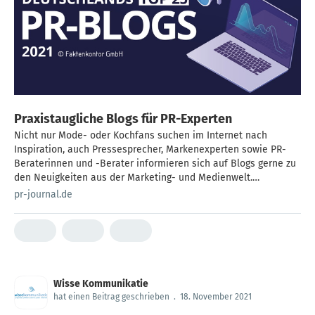
Praxistaugliche Blogs für PR-Experten
Nicht nur Mode- oder Kochfans suchen im Internet nach
Inspiration, auch Pressesprecher, Markenexperten sowie PR-
Beraterinnen und -Berater informieren sich auf Blogs gerne zu
den Neuigkeiten aus der Marketing- und Medienwelt.
Besonders viele nutzen dafür den Blog der global agierenden
pr-journal.de
Agentur Team...
Wisse Kommunikatie
hat einen Beitrag geschrieben
.
18. November 2021