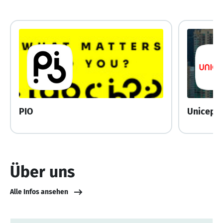
PIO
Unicept
Über uns
Alle Infos ansehen