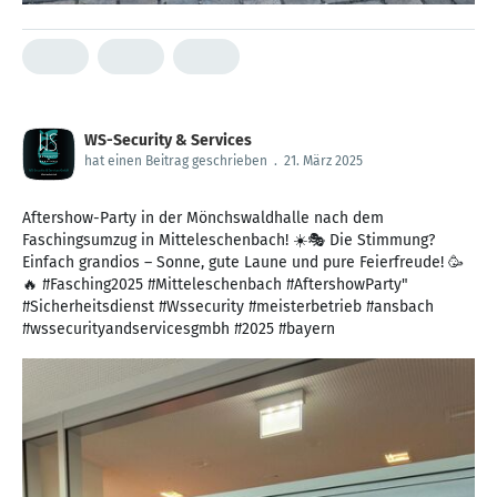
WS-Security & Services
hat einen Beitrag geschrieben
.
21. März 2025
Aftershow-Party in der Mönchswaldhalle nach dem
Faschingsumzug in Mitteleschenbach! ☀️🎭 Die Stimmung?
Einfach grandios – Sonne, gute Laune und pure Feierfreude! 🥳
🔥 #Fasching2025 #Mitteleschenbach #AftershowParty"
#Sicherheitsdienst #Wssecurity #meisterbetrieb #ansbach
#wssecurityandservicesgmbh #2025 #bayern