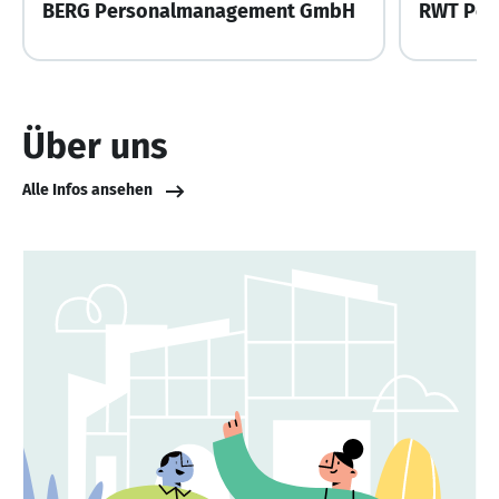
BERG Personalmanagement GmbH
RWT Per
Über uns
Alle Infos ansehen