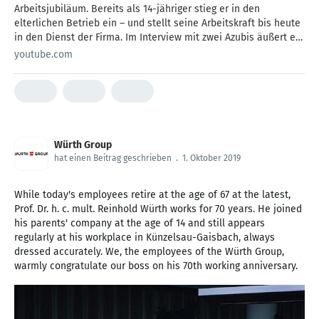
Arbeitsjubiläum. Bereits als 14-jähriger stieg er in den
elterlichen Betrieb ein – und stellt seine Arbeitskraft bis heute
in den Dienst der Firma. Im Interview mit zwei Azubis äußert er
sich über bärenhaften Schlaf, regelmäßige Gesichtspflege, gute
youtube.com
Schokolade und eines seiner Vorbilder – Nelson Mandela.
Würth Group
hat einen Beitrag geschrieben
.
1. Oktober 2019
While today's employees retire at the age of 67 at the latest,
Prof. Dr. h. c. mult. Reinhold Würth works for 70 years. He joined
his parents' company at the age of 14 and still appears
regularly at his workplace in Künzelsau-Gaisbach, always
dressed accurately. We, the employees of the Würth Group,
warmly congratulate our boss on his 70th working anniversary.