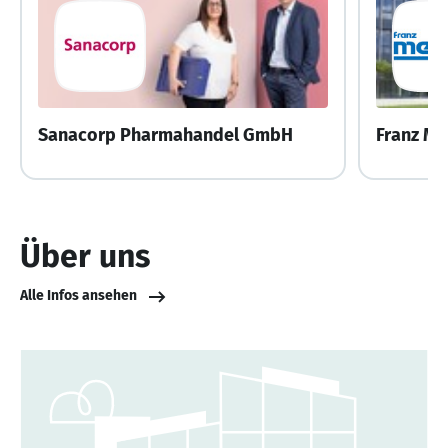
Sanacorp Pharmahandel GmbH
Franz M
Über uns
Alle Infos ansehen