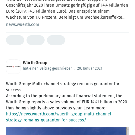
Geschäftsjahr 2020 ihren Umsatz geringfügig auf 14,4 Milliarden
Euro (2019: 14,3 Milliarden Euro). Das entspricht einem
Wachstum von 1,0 Prozent. Bereinigt um Wechselkurseffekte
liegt das Plus bei 2,0 Prozent. Das Betriebsergebnis liegt mit 775
news.wuerth.com
Millionen Euro leicht über dem Vorjahr (2019: 770 ...
Würth Group
hat einen Beitrag geschrieben
.
20. Januar 2021
Würth Group: Multi-channel strategy remains guarantor for
success
According to the preliminary annual financial statement, the
Würth Group reports a sales volume of EUR 14.41 billion in 2020
thus being slightly above previous year. Learn more:
https://news.wuerth.com/wuerth-group-multi-channel-
strategy-remains-guarantor-for-success/