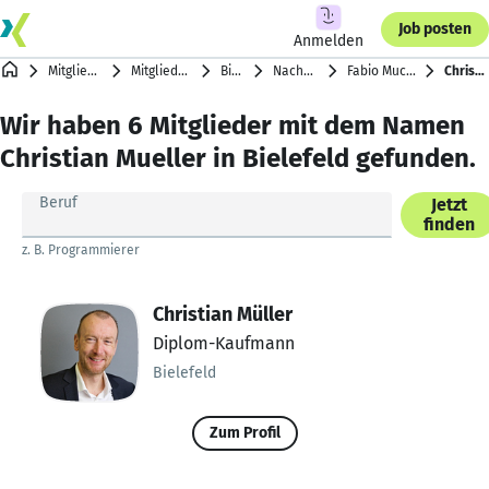
Job posten
Anmelden
Mitgliederverzeichnis
Mitglieder nach Städten
Bielefeld
Nachnamen mit M
Fabio Muci … Stefan Müller
Christian Mueller
Wir haben 6 Mitglieder mit dem Namen
Christian Mueller in Bielefeld gefunden.
Beruf
Jetzt
finden
z. B. Programmierer
Christian Müller
Diplom-Kaufmann
Bielefeld
Zum Profil