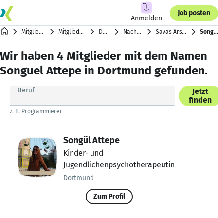
Job posten
Anmelden
Mitgliederverzeichnis
Mitglieder nach Städten
Dortmund
Nachnamen mit A
Savas Arslan … Anna Aubry
Songuel Attepe
Wir haben 4 Mitglieder mit dem Namen
Songuel Attepe in Dortmund gefunden.
Beruf
Jetzt
finden
z. B. Programmierer
Songül Attepe
Kinder- und
Jugendlichenpsychotherapeutin
Dortmund
Zum Profil