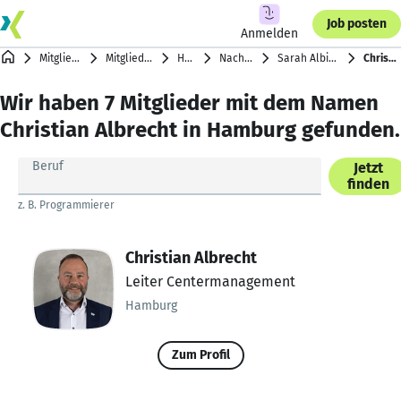
Job posten
Anmelden
Mitgliederverzeichnis
Mitglieder nach Städten
Hamburg
Nachnamen mit A
Sarah Albishi … Oliver Albrecht
Christian Albrecht
Wir haben 7 Mitglieder mit dem Namen
Christian Albrecht in Hamburg gefunden.
Beruf
Jetzt
finden
z. B. Programmierer
Christian Albrecht
Leiter Centermanagement
Hamburg
Zum Profil