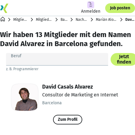
Job posten
Anmelden
Mitgliederverzeichnis
Mitglieder nach Städten
Barcelona
Nachnamen mit A
Marián Alonso … Gloria Alvarez
David Alvarez
Wir haben 13 Mitglieder mit dem Namen
David Alvarez in Barcelona gefunden.
Beruf
Jetzt
finden
z. B. Programmierer
David Casals Alvarez
Consultor de Marketing en Internet
Barcelona
Zum Profil