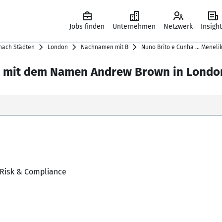
Jobs finden
Unternehmen
Netzwerk
Insigh
 nach Städten
London
Nachnamen mit B
Nuno Brito e Cunha … Meneli
er mit dem Namen Andrew Brown in Londo
, Risk & Compliance