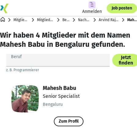
Job posten
Anmelden
Mitgliederverzeichnis
Mitglieder nach Städten
Bengaluru
Nachnamen mit B
Arvind Raj B A … Nikhil Bagri
Mahesh Babu
Wir haben 4 Mitglieder mit dem Namen
Mahesh Babu in Bengaluru gefunden.
Beruf
Jetzt
finden
z. B. Programmierer
Mahesh Babu
Senior Specialist
Bengaluru
Zum Profil