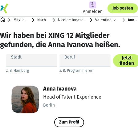
Job posten
Anmelden
Mitgliederverzeichnis
Nachnamen mit I
Nicolae Ionascu … Kleo izzyswebdesign
Valentino Ivanov … Iryna Ivanova
Anna Ivanova
Wir haben bei XING 12 Mitglieder
gefunden, die Anna Ivanova heißen.
Stadt
Beruf
Jetzt
finden
z. B. Hamburg
z. B. Programmierer
Anna Ivanova
Head of Talent Experience
Berlin
Zum Profil