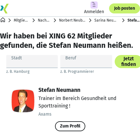
Job posten
Anmelden
Mitgliederverzeichnis
Nachnamen mit N
Norbert Neubrand … Lukas Niehaves
Sarina Neumann … Toni Neumann
Stefan Neumann
Wir haben bei XING 62 Mitglieder
gefunden, die Stefan Neumann heißen.
Stadt
Beruf
Jetzt
finden
z. B. Hamburg
z. B. Programmierer
Stefan Neumann
Trainer im Bereich Gesundheit und
Sporttraining !
Axams
Zum Profil