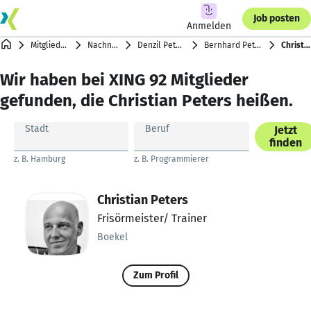
Job posten
Anmelden
Mitgliederverzeichnis
Nachnamen mit P
Denzil Peter … axel pfriem
Bernhard Peters … David Peters
Christian Peters
Wir haben bei XING 92 Mitglieder
gefunden, die Christian Peters heißen.
Stadt
Beruf
Jetzt
finden
z. B. Hamburg
z. B. Programmierer
Christian Peters
Frisörmeister/ Trainer
Boekel
Zum Profil