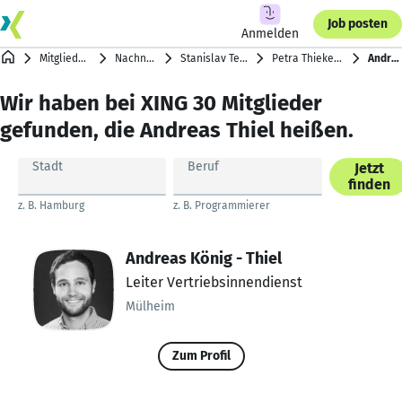
Job posten
Anmelden
Mitgliederverzeichnis
Nachnamen mit T
Stanislav Tesla … Dirk Thom
Petra Thieke … Christina Thiel
Andreas Thiel
Wir haben bei XING 30 Mitglieder
gefunden, die Andreas Thiel heißen.
Stadt
Beruf
Jetzt
finden
z. B. Hamburg
z. B. Programmierer
Andreas König - Thiel
Leiter Vertriebsinnendienst
Mülheim
Zum Profil