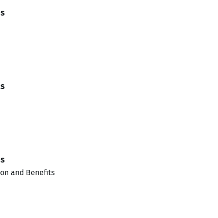
as
as
as
on and Benefits