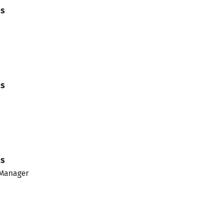
as
as
as
-Manager