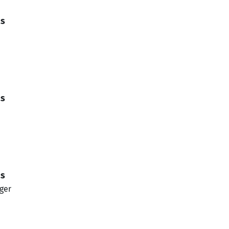
as
as
as
ger