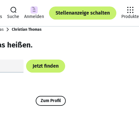
Stellenanzeige schalten
ts
Suche
Anmelden
Produkte
as
Christian Thomas
as heißen.
Jetzt finden
Zum Profil