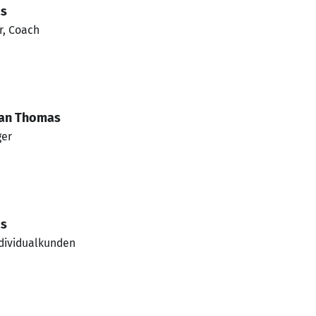
as
r, Coach
tian Thomas
ger
as
dividualkunden