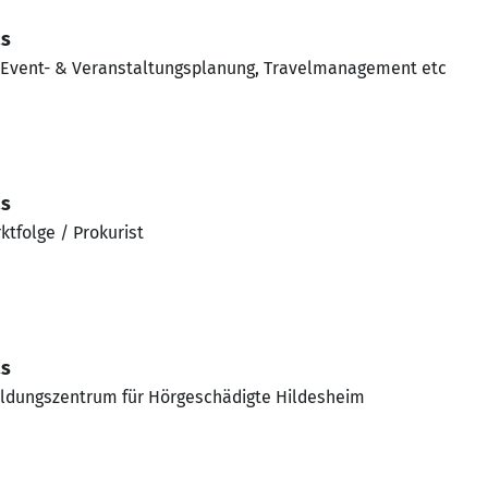
as
 Event- & Veranstaltungsplanung, Travelmanagement etc
as
ktfolge / Prokurist
as
ldungszentrum für Hörgeschädigte Hildesheim