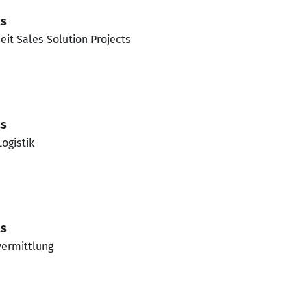
as
heit Sales Solution Projects
as
ogistik
as
vermittlung