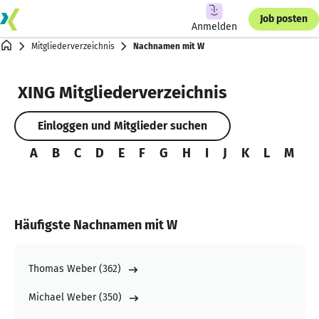
Job posten
Anmelden
Mitgliederverzeichnis
Nachnamen mit W
XING Mitgliederverzeichnis
Einloggen und Mitglieder suchen
A
B
C
D
E
F
G
H
I
J
K
L
M
N
Häufigste Nachnamen mit W
Thomas Weber
(
362
)
Michael Weber
(
350
)