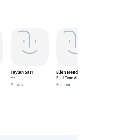
r
Taylan Sarı
Ellen Mendy
Alireza
Sayahzadeh
---
Real Time Analyst
AI Deployment
Munich
Bochum
Working Student
München