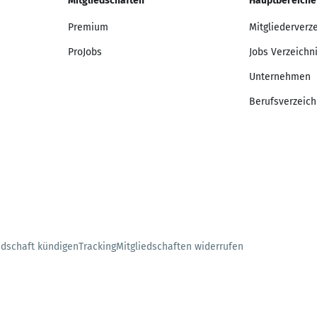
Mitgliedschaften
Hauptbereiche
Premium
Mitgliederverz
ProJobs
Jobs Verzeichn
Unternehmen
Berufsverzeich
edschaft kündigen
Tracking
Mitgliedschaften widerrufen