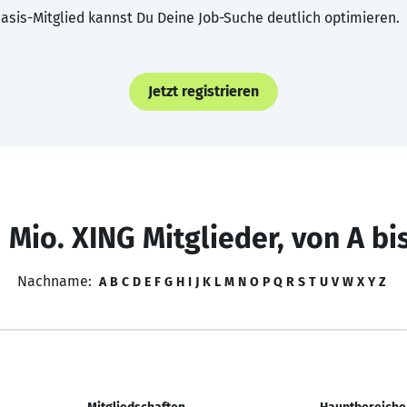
asis-Mitglied kannst Du Deine Job-Suche deutlich optimieren.
Jetzt registrieren
 Mio. XING Mitglieder, von A bi
Nachname:
A
B
C
D
E
F
G
H
I
J
K
L
M
N
O
P
Q
R
S
T
U
V
W
X
Y
Z