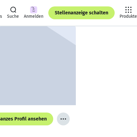
Stellenanzeige schalten
ts
Suche
Anmelden
Produkte
anzes Profil ansehen