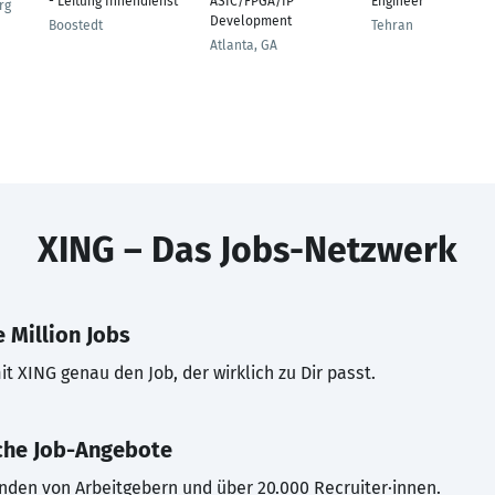
- Leitung Innendienst
ASIC/FPGA/IP
Engineer
rg
Development
Boostedt
Tehran
Atlanta, GA
XING – Das Jobs-Netzwerk
 Million Jobs
t XING genau den Job, der wirklich zu Dir passt.
che Job-Angebote
inden von Arbeitgebern und über 20.000 Recruiter·innen.