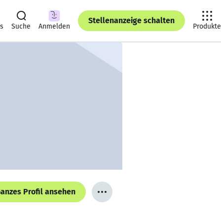
Stellenanzeige schalten
ts
Suche
Anmelden
Produkte
anzes Profil ansehen