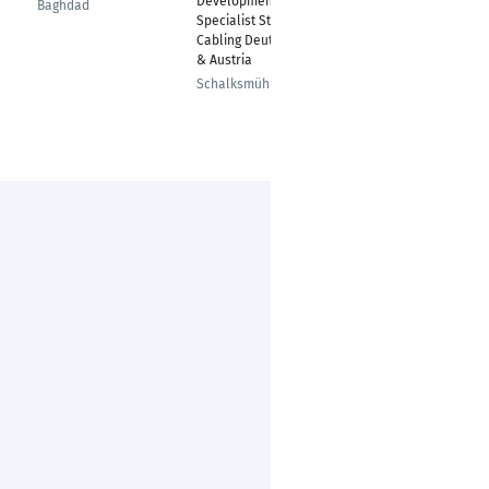
Development & Sales
Baghdad
Düsseldorf
Specialist Structured
Cabling Deutschland
& Austria
Schalksmühle