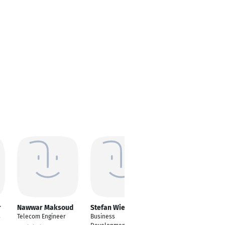
r
Nawwar Maksoud
Stefan Wiener
Anxhela Hodaj
s
Telecom Engineer
Business
Network Planner