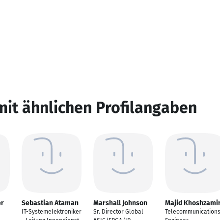
mit ähnlichen Profilangaben
er
Sebastian Ataman
Marshall Johnson
Majid Khoshzami
IT-Systemelektroniker
Sr. Director Global
Telecommunication