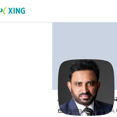
AKM Masum Hoss
Bis 2023, FTTx Netzplaner,