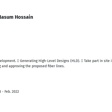
Masum Hossain
lopment.  Generating High-Level Designs (HLD).  Take part in site i
g and approving the proposed fiber lines.
8 - Feb. 2022