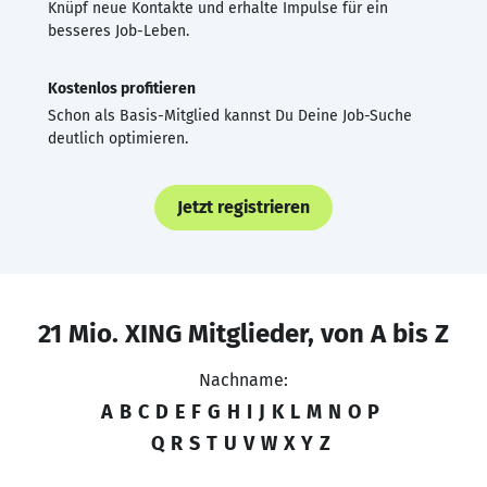
Knüpf neue Kontakte und erhalte Impulse für ein
besseres Job-Leben.
Kostenlos profitieren
Schon als Basis-Mitglied kannst Du Deine Job-Suche
deutlich optimieren.
Jetzt registrieren
21 Mio. XING Mitglieder, von A bis Z
Nachname:
A
B
C
D
E
F
G
H
I
J
K
L
M
N
O
P
Q
R
S
T
U
V
W
X
Y
Z