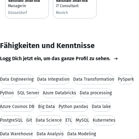
Vaishali Sharma
Vaishali Sharma
Managerin
IT Consultant
Düsseldorf
Munich
Fähigkeiten und Kenntnisse
Logg Dich jetzt ein, um das ganze Profil zu sehen.
Data Engineering
Data Integration
Data Transformation
PySpark
Python
SQL Server
Azure Databricks
Data processing
Azure Cosmos DB
Big Data
Python pandas
Data lake
PostgreSQL
Git
Data Science
ETL
MySQL
Kubernetes
Data Warehouse
Data Analysis
Data Modeling