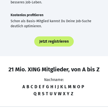
besseres Job-Leben.
Kostenlos profitieren
Schon als Basis-Mitglied kannst Du Deine Job-Suche
deutlich optimieren.
Jetzt registrieren
21 Mio. XING Mitglieder, von A bis Z
Nachname:
A
B
C
D
E
F
G
H
I
J
K
L
M
N
O
P
Q
R
S
T
U
V
W
X
Y
Z