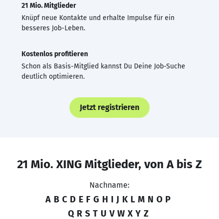
21 Mio. Mitglieder
Knüpf neue Kontakte und erhalte Impulse für ein
besseres Job-Leben.
Kostenlos profitieren
Schon als Basis-Mitglied kannst Du Deine Job-Suche
deutlich optimieren.
Jetzt registrieren
21 Mio. XING Mitglieder, von A bis Z
Nachname:
A
B
C
D
E
F
G
H
I
J
K
L
M
N
O
P
Q
R
S
T
U
V
W
X
Y
Z